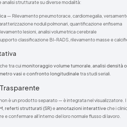
e analisi strutturate su diverse modalità:
ica
— Rilevamento pneumotorace, cardiomegalia, versamento
ratterizzazione noduli polmonari, quantificazione enfisema
levamento lesioni, analisi volumetrica cerebrale
pporto classificazione BI-RADS, rilevamento masse e calcifi
tativa
che tra cui
monitoraggio volume tumorale
,
analisi densità 
metro vasi
e
confronto longitudinale
tra studi seriali.
 Trasparente
non è un prodotto separato — è integrata nel visualizzatore. I 
OM
,
referti strutturati (SR)
e
annotazioni interattive
che i clin
re e confermare all’interno del loro normale flusso di lavoro.