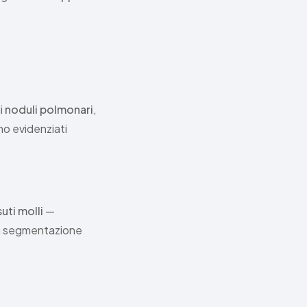
ui
noduli polmonari
,
ono evidenziati
uti molli
—
ella segmentazione