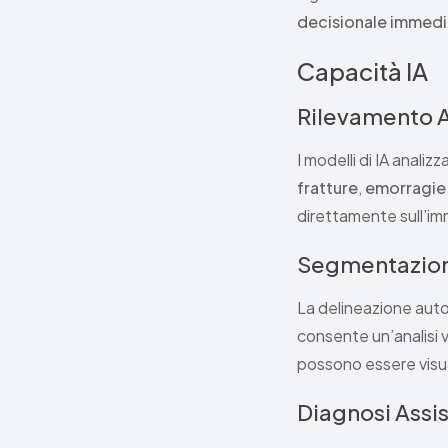
decisionale immed
Capacità IA
Rilevamento 
I modelli di IA analiz
fratture
,
emorragie 
direttamente sull’i
Segmentazio
La delineazione aut
consente un’analisi v
possono essere visual
Diagnosi Assi