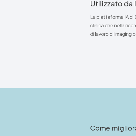
Utilizzato da 
La piattaforma IA di D
clinica che nella ric
di lavoro di imaging per
Come migliora l