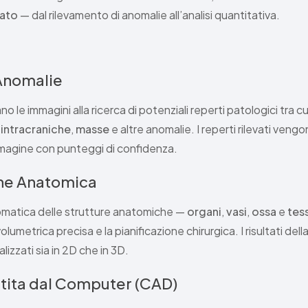
iato
— dal rilevamento di anomalie all’analisi quantitativa.
Anomalie
zano le immagini alla ricerca di potenziali reperti patologici tra c
intracraniche
,
masse
e altre anomalie. I reperti rilevati veng
mmagine con punteggi di confidenza.
ne Anatomica
omatica delle strutture anatomiche —
organi
,
vasi
,
ossa
e
tess
olumetrica precisa e la pianificazione chirurgica. I risultati d
izzati sia in 2D che in 3D.
stita dal Computer (CAD)